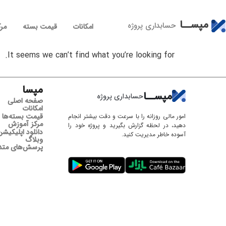
مپســا
حسابداری پروژه
امکانات
قیمت بسته
مر
It seems we can’t find what you’re looking for.
مپسا
مپســا
حسابداری پروژه
صفحه اصلی
امکانات
قیمت بسته‌ها
امور مالی روزانه را با سرعت و دقت بیشتر انجام
مرکز آموزش
دهید، در لحظه گزارش‌ بگیرید و پروژه خود را
دانلود اپلیکیشن
آسوده خاطر مدیریت کنید.
وبلاگ
پرسش‌های متد